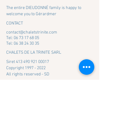
The entire DIEUDONNÉ family is happy to
welcome you to Gérardmer
CONTACT
contact@chaletstrinite.com
Tel: 06 73 17 68 05
Tel: 06 38 24 30 35
CHALETS DE LA TRINITE SARL
Siret
413 490 921 00017
Copyright
1997 - 2022
All rights reserved - SD
WE ACCEPT
Credit Card, Transfer,
Cheques, Cash, Chèques
Vacances
Attention aux messages frauduleux
notamment sur facebook et/ou leboncoin.
Nous ne mettons jamais rien sur ces sites.
Nous vous contactons uniquement par