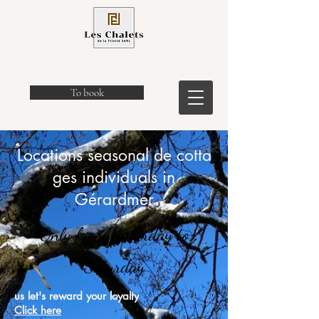
To book
Locations
seasonal
de
cotta
ges
individuals in
Gérardmer
Only from Saturday to
Saturday
us
let's reward
your loyalty
Click here