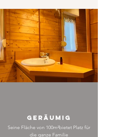
geräumig
Seine Fläche von 100m
²
bietet Platz für
die ganze Familie