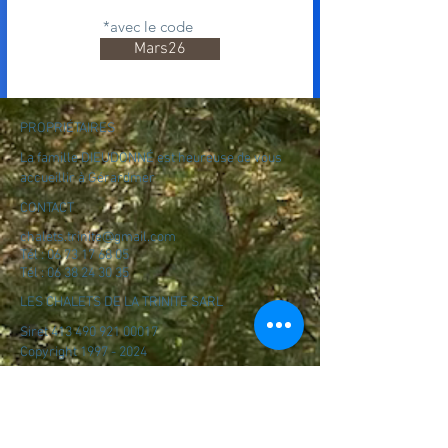
*avec le code
Mars26
PROPRIÉTAIRES
La famille DIEUDONNÉ est heureuse de vous
accueillir à Gérardmer
CONTACT
chalets.trinite@gmail.com
Tél : 06 73 17 68 05
Tél : 06 38 24 30 35
LES CHALETS DE LA TRINITE SARL
Siret
413 490 921 00017
Copyright
1997 - 2024
All rights reserved - SD
NOUS ACCEPTONS