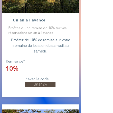
Un an à l'avance
Profitez d'une remise de 10% sur vos
réservations un an à l'avance.
Profitez de
1
0%
de remise sur votre
semaine de
location du samedi au
samedi.
Remise de*
10%
*avec le code
Unan24